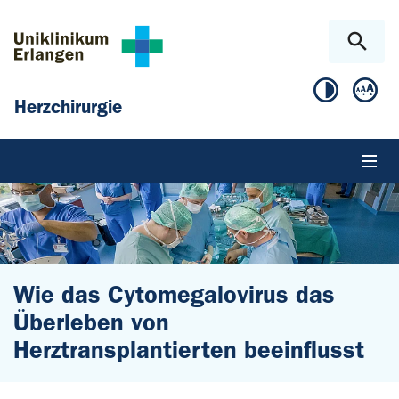
Zum Hauptinhalt springen
Skip to page footer
Herzchirurgie
Wie das Cytomegalovirus das
Überleben von
Herztransplantierten beeinflusst