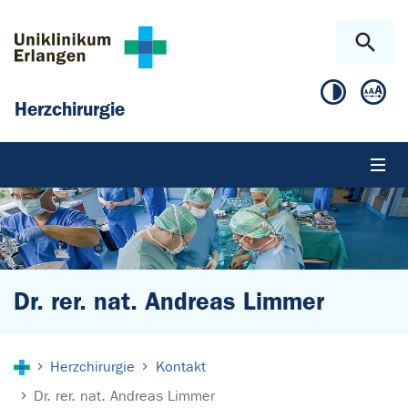
Zum Hauptinhalt springen
Skip to page footer
Herzchirurgie
Dr. rer. nat. Andreas Limmer
Sie sind hier:
Herzchirurgie
Kontakt
Dr. rer. nat. Andreas Limmer